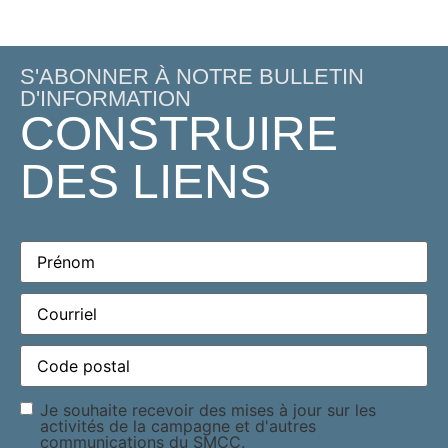
S'ABONNER À NOTRE BULLETIN
D'INFORMATION
CONSTRUIRE
DES LIENS
Prénom
(Required)
Courriel
(Required)
Code
postal
(Required)
Consentement
Je souhaite recevoir des mises à jour sur les
activités de la campagne et d'autres
communications du SMCC.