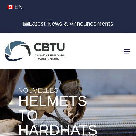
EN
Latest News & Announcements
NOUVELLES
HELMETS
TO
HARDHATS