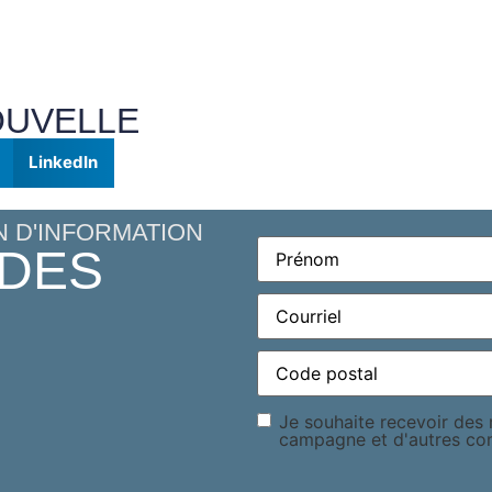
OUVELLE
LinkedIn
N D'INFORMATION
Prénom
(Required)
 DES
Courriel
(Required)
Code
postal
(Required)
Consentement
Je souhaite recevoir des m
campagne et d'autres c