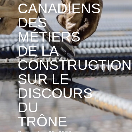
CANADIENS
DES
MÉTIERS
DE LA
CONSTRUCTION
SUR LE
DISCOURS
DU
TRÔNE