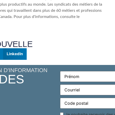
s plus productifs au monde. Les syndicats des métiers de la
s qui travaillent dans plus de 60 métiers et professions
Canada. Pour plus d'informations, consulte le
OUVELLE
LinkedIn
N D'INFORMATION
Prénom
(Required)
 DES
Courriel
(Required)
Code
postal
(Required)
Consentement
Je souhaite recevoir des m