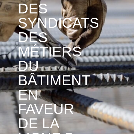
DES
SYNDICATS
DES
MÉTIERS
DU
BÂTIMENT
EN
FAVEUR
DE LA