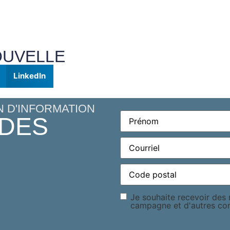
OUVELLE
LinkedIn
N D'INFORMATION
Prénom
(Required)
 DES
Courriel
(Required)
Code
postal
(Required)
Consentement
Je souhaite recevoir des m
campagne et d'autres c